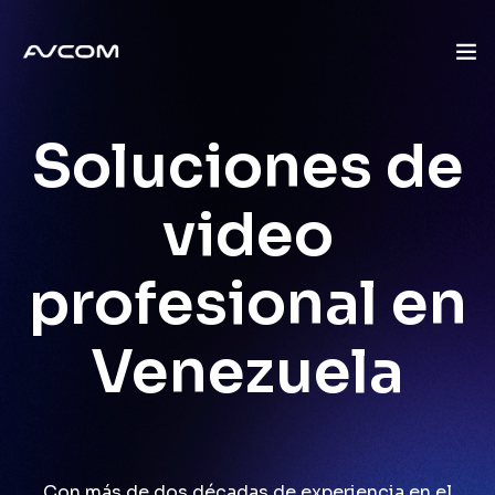
Inicio
Soluciones de
Quienes Somos
video
Mercados
profesional en
Soluciones
Venezuela
Marcas
Servicios
Blog
Con más de dos décadas de experiencia en el