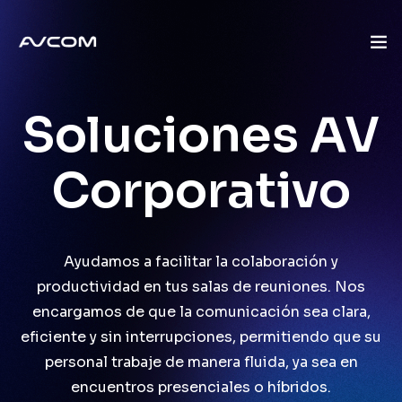
Inicio
Soluciones AV
Quienes Somos
Corporativo
Mercados
Soluciones
Ayudamos a facilitar la colaboración y
productividad en tus salas de reuniones. Nos
Marcas
encargamos de que la comunicación sea clara,
eficiente y sin interrupciones, permitiendo que su
Servicios
personal trabaje de manera fluida, ya sea en
Blog
encuentros presenciales o híbridos.