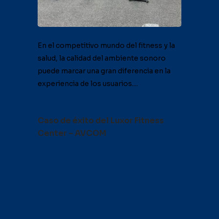
En el competitivo mundo del fitness y la
salud, la calidad del ambiente sonoro
puede marcar una gran diferencia en la
experiencia de los usuarios....
Caso de éxito del Luxor Fitness
Center – AVCOM