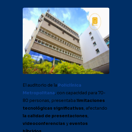
El auditorio de la
Policlínica
Metropolitana
, con capacidad para 70-
80 personas, presentaba
limitaciones
tecnológicas significativas
, afectando
la calidad de presentaciones
,
videoconferencias
y
eventos
híbridos
...